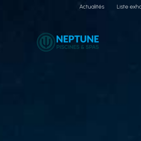
Neptunes Piscines Belgique | 
Actualités
Liste exh