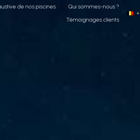
MCI Piscines & Spas
austive de nos piscines
Qui sommes-nous ?
+
Témoignages clients