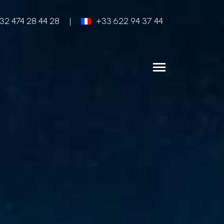
32 474 28 44 28
|
+33 622 94 37 44