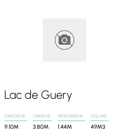
Lac de Guery
LONGUEUR
LARGEUR
PROFONDEUR
VOLUME
9.10M
3.80M
1.44M
49M3