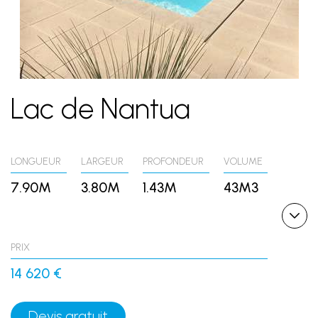
Lac de Nantua
LONGUEUR
LARGEUR
PROFONDEUR
VOLUME
7.90M
3.80M
1.43M
43M3
PRIX
14 620 €
Devis gratuit