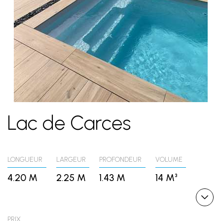
Lac de Carces
LONGUEUR
LARGEUR
PROFONDEUR
VOLUME
4.20 M
2.25 M
1.43 M
14 M³
PRIX