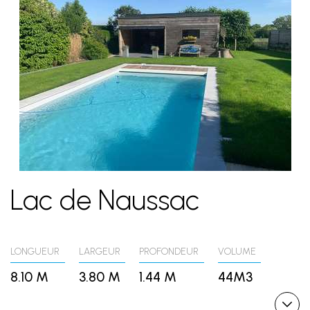
Lac de Naussac
LONGUEUR
LARGEUR
PROFONDEUR
VOLUME
8.10 M
3.80 M
1.44 M
44M3