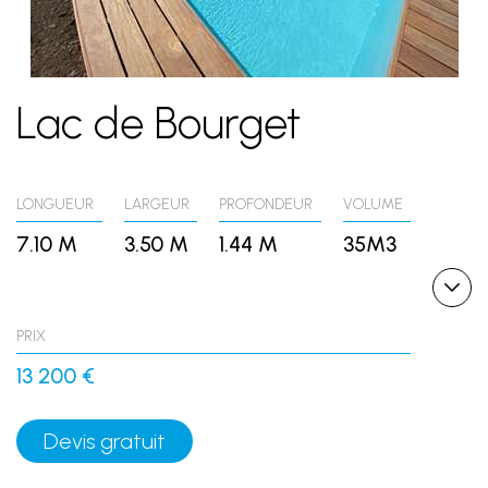
Lac de Bourget
LONGUEUR
LARGEUR
PROFONDEUR
VOLUME
7.10 M
3.50 M
1.44 M
35M3
PRIX
13 200 €
Devis gratuit