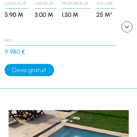
LONGUEUR
LARGEUR
PROFONDEUR
VOLUME
5.90 M
3,00 M
1,50 M
25 M³
PRIX
9 980 €
Devis gratuit