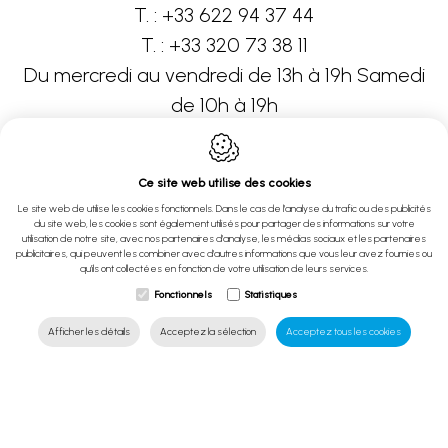
T. :
+33 622 94 37 44
T. :
+33 320 73 38 11
Du mercredi au vendredi de 13h à 19h Samedi
de 10h à 19h
Ce site web utilise des cookies
Neptune Piscines Belgique
Le site web de utilise les cookies fonctionnels. Dans le cas de l'analyse du trafic ou des publicités
du site web, les cookies sont également utilisés pour partager des informations sur votre
utilisation de notre site, avec nos partenaires d'analyse, les médias sociaux et les partenaires
Rue Pont de Pierre 12
publicitaires, qui peuvent les combiner avec d'autres informations que vous leur avez fournies ou
qu'ils ont collectées en fonction de votre utilisation de leurs services.
7912
Frasnes-lez-Anvaing
Belgique
Fonctionnels
Statistiques
T. :
+32 474 28 44 28
Afficher les détails
Acceptez la sélection
Acceptez tous les cookies
Sur rendez-vous