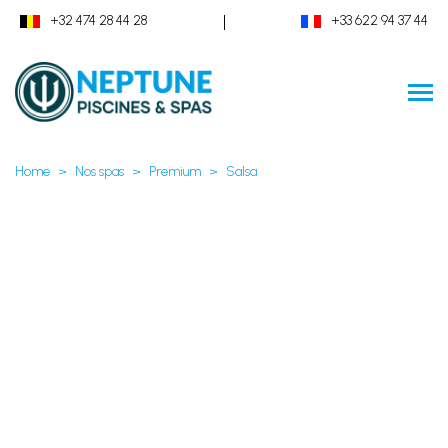
|
+32 474 28 44 28
+33 622 94 37 44
Home
Nos spas
Premium
Salsa