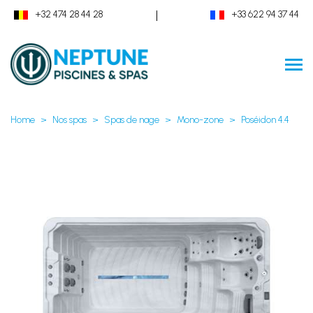
|
+32 474 28 44 28
+33 622 94 37 44
Home
Nos spas
Spas de nage
Mono-zone
Poséidon 4.4