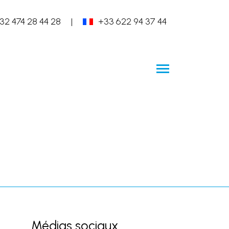
32 474 28 44 28
|
+33 622 94 37 44
Médias sociaux