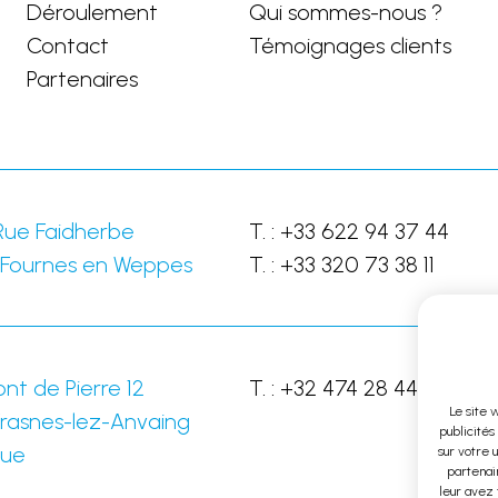
Déroulement
Qui sommes-nous ?
Contact
Témoignages clients
Partenaires
Rue Faidherbe
T. :
+33 622 94 37 44
Fournes en Weppes
T. :
+33 320 73 38 11
nt de Pierre 12
T. :
+32 474 28 44 28
Le site 
rasnes-lez-Anvaing
publicités
que
sur votre 
partenair
leur avez 