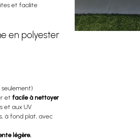
tes et facilite
ne en polyester
s seulement)
er et
facile à nettoyer
s et aux UV
s, à fond plat, avec
ente légère.