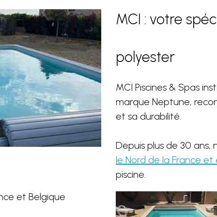
MCI : votre spéci
polyester
MCI Piscines & Spas ins
marque Neptune, reconn
et sa durabilité.
Depuis plus de 30 ans,
le Nord de la France et
piscine.
nce et Belgique