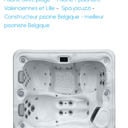
Valenciennes et Lille
-
Spa jacuzzi
-
Constructeur piscine Belgique - meilleur
pisciniste Belgique