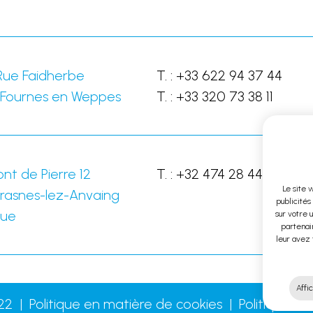
Rue Faidherbe
T. :
+33 622 94 37 44
Fournes en Weppes
T. :
+33 320 73 38 11
nt de Pierre 12
T. :
+32 474 28 44 28
Le site 
rasnes-lez-Anvaing
publicités
que
sur votre 
partenair
leur avez 
Affic
22
Politique en matière de cookies
Politique de