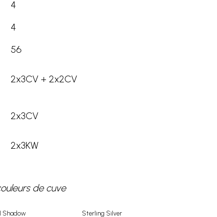
4
4
56
2x3CV + 2x2CV
2x3CV
2x3KW
couleurs de cuve
rl Shadow
Sterling Silver