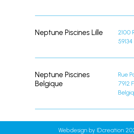
Neptune Piscines Lille
2100 
59134
Neptune Piscines
Rue Po
Belgique
7912
F
Belgi
Webdesign by IDcreation 20