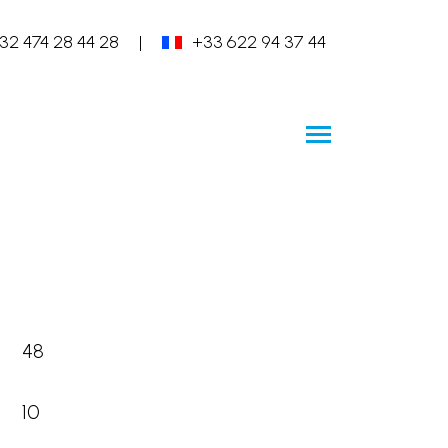
32 474 28 44 28
|
+33 622 94 37 44
m
48
10