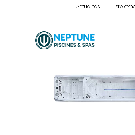
Actualités
Liste exh
Home
Nos spas
Spas de nage