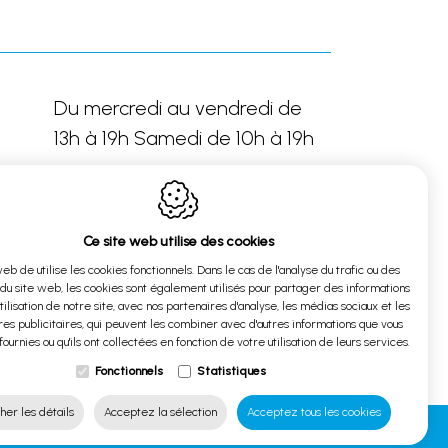
Du mercredi au vendredi de
13h à 19h Samedi de 10h à 19h
Ce site web utilise des cookies
Sur rendez-vous
web de utilise les cookies fonctionnels. Dans le cas de l'analyse du trafic ou des
 du site web, les cookies sont également utilisés pour partager des informations
utilisation de notre site, avec nos partenaires d'analyse, les médias sociaux et les
es publicitaires, qui peuvent les combiner avec d'autres informations que vous
fournies ou qu'ils ont collectées en fonction de votre utilisation de leurs services.
Fonctionnels
Statistiques
her les détails
Acceptez la sélection
Acceptez tous les cookies
 confidentialité
Plan du site