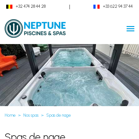
|
+32 474 28 44 28
+33 622 94 37 44
Home
Nos spas
Spas de nage
Spas de nage