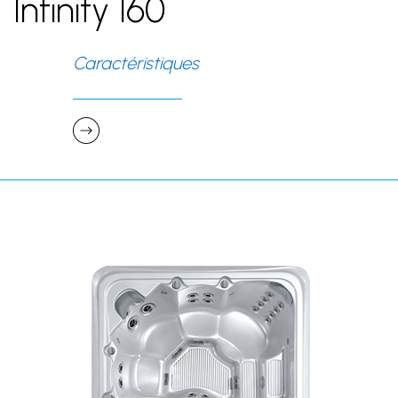
Infinity 160
C
aractéristiques