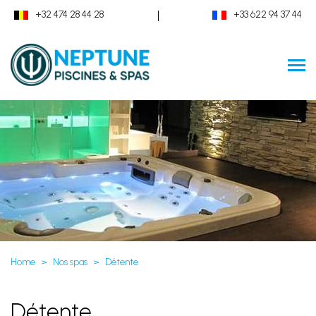
|
+32 474 28 44 28
+33 622 94 37 44
Home
Nos spas
Détente
Détente