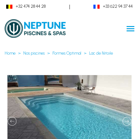
|
+32 474 28 44 28
+33 622 94 37 44
Home
Nos piscines
Formes Optimal
Lac de l'étoile