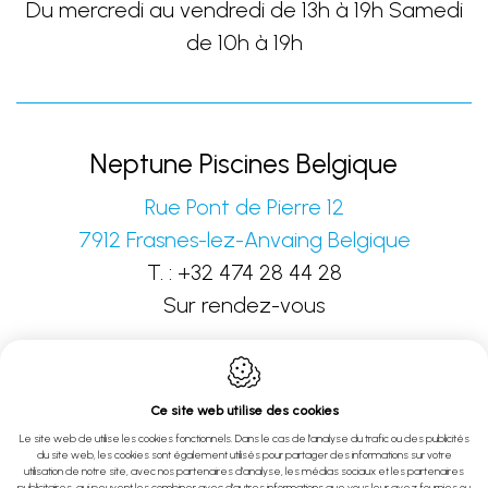
Du mercredi au vendredi de 13h à 19h Samedi
de 10h à 19h
Neptune Piscines Belgique
Rue Pont de Pierre 12
7912
Frasnes-lez-Anvaing
Belgique
T. :
+32 474 28 44 28
Sur rendez-vous
Ce site web utilise des cookies
Le site web de utilise les cookies fonctionnels. Dans le cas de l'analyse du trafic ou des publicités
du site web, les cookies sont également utilisés pour partager des informations sur votre
Webdesign by IDcreation 2022
utilisation de notre site, avec nos partenaires d'analyse, les médias sociaux et les partenaires
publicitaires, qui peuvent les combiner avec d'autres informations que vous leur avez fournies ou