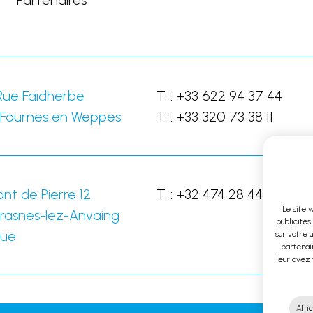
Partenaires
Rue Faidherbe
T. :
+33 622 94 37 44
Fournes en Weppes
T. :
+33 320 73 38 11
nt de Pierre 12
T. :
+32 474 28 44 28
Le site 
rasnes-lez-Anvaing
publicités
que
sur votre 
partenair
leur avez 
Affic