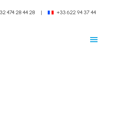
32 474 28 44 28
|
+33 622 94 37 44