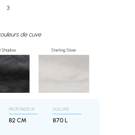
3
couleurs de cuve
rl Shadow
Sterling Silver
PROFONDEUR
VOLUME
82 CM
870 L