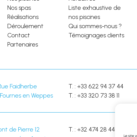
Nos spas
Liste exhaustive de
Réalisations
nos piscines
Déroulement
Qui sommes-nous ?
Contact
Témoignages clients
Partenaires
Rue Faidherbe
T. :
+33 622 94 37 44
Fournes en Weppes
T. :
+33 320 73 38 11
nt de Pierre 12
T. :
+32 474 28 44 28
Le site 