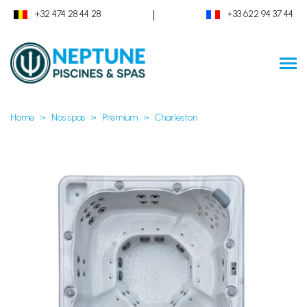
|
+32 474 28 44 28
+33 622 94 37 44
Home
Nos spas
Premium
Charleston