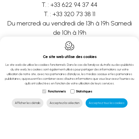
T. :
+33 622 94 37 44
T. :
+33 320 73 38 11
Du mercredi au vendredi de 13h à 19h Samedi
de 10h à 19h
Ce site web utilise des cookies
Neptune Piscines Belgique
Le site web de utilise les cookies fonctionnels. Dans le cas de l'analyse du trafic ou des publicités
du site web, les cookies sont également utilisés pour partager des informations sur votre
utilisation de notre site, avec nos partenaires d'analyse, les médias sociaux et les partenaires
Rue Pont de Pierre 12
publicitaires, qui peuvent les combiner avec d'autres informations que vous leur avez fournies ou
qu'ils ont collectées en fonction de votre utilisation de leurs services.
7912
Frasnes-lez-Anvaing
Belgique
Fonctionnels
Statistiques
T. :
+32 474 28 44 28
Afficher les détails
Acceptez la sélection
Acceptez tous les cookies
Sur rendez-vous