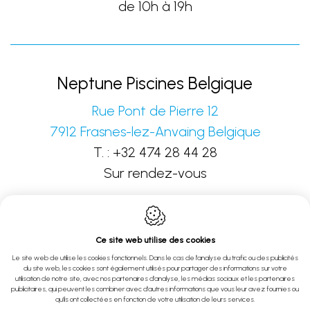
de 10h à 19h
Neptune Piscines Belgique
Rue Pont de Pierre 12
7912
Frasnes-lez-Anvaing
Belgique
T. :
+32 474 28 44 28
Sur rendez-vous
Ce site web utilise des cookies
Le site web de utilise les cookies fonctionnels. Dans le cas de l'analyse du trafic ou des publicités
du site web, les cookies sont également utilisés pour partager des informations sur votre
Webdesign by IDcreation 2022
utilisation de notre site, avec nos partenaires d'analyse, les médias sociaux et les partenaires
publicitaires, qui peuvent les combiner avec d'autres informations que vous leur avez fournies ou
Politique en matière de cookies
qu'ils ont collectées en fonction de votre utilisation de leurs services.