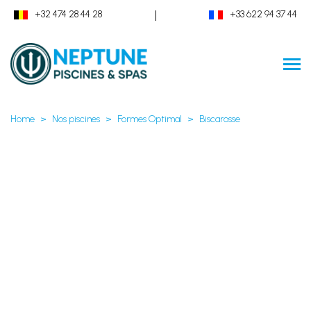
|
+32 474 28 44 28
+33 622 94 37 44
Home
Nos piscines
Formes Optimal
Biscarosse