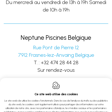
Du mercredi au vendredi de 13h à 19h Samedi
de 10h à 19h
Neptune Piscines Belgique
Rue Pont de Pierre 12
7912
Frasnes-lez-Anvaing
Belgique
T. :
+32 474 28 44 28
Sur rendez-vous
Ce site web utilise des cookies
Le site web de utilise les cookies fonctionnels. Dans le cas de l'analyse du trafic ou des publicités
du site web, les cookies sont également utilisés pour partager des informations sur votre
Webdesign by IDcreation 2022
utilisation de notre site, avec nos partenaires d'analyse, les médias sociaux et les partenaires
publicitaires, qui peuvent les combiner avec d'autres informations que vous leur avez fournies ou