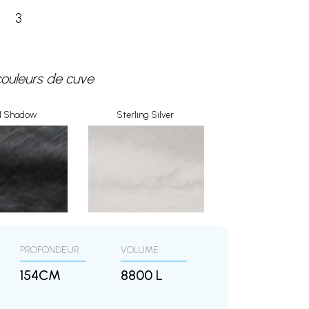
3
couleurs de cuve
rl Shadow
Sterling Silver
PROFONDEUR
VOLUME
154CM
8800 L