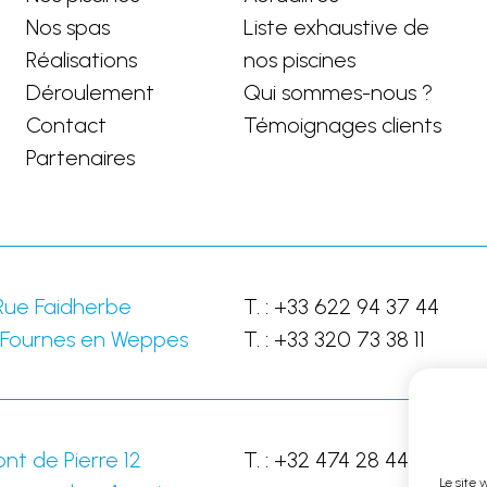
Nos spas
Liste exhaustive de
Réalisations
nos piscines
Déroulement
Qui sommes-nous ?
Contact
Témoignages clients
Partenaires
Rue Faidherbe
T. :
+33 622 94 37 44
Fournes en Weppes
T. :
+33 320 73 38 11
nt de Pierre 12
T. :
+32 474 28 44 28
Le site 