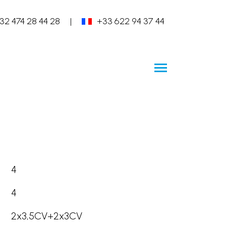
32 474 28 44 28
|
+33 622 94 37 44
4
4
2x3,5CV+2x3CV