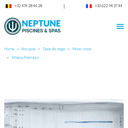
|
+32 474 28 44 28
+33 622 94 37 44
Home
Nos spas
Spas de nage
Mono-zone
Athéna Premium