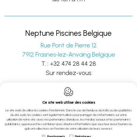
Neptune Piscines Belgique
Rue Pont de Pierre 12
7912
Frasnes-lez-Anvaing
Belgique
T. :
+32 474 28 44 28
Sur rendez-vous
Ce site web utilise des cookies
Le site web de utilise les cookies fonctionnels. Dans le cas de l'analyse du trafic ou des publicités
du site web, les cookies sont également utilisés pour partager des informations sur votre
Webdesign by IDcreation 2022
utilisation de notre site, avec nos partenaires d'analyse, les médias sociaux et les partenaires
publicitaires, qui peuvent les combiner avec d'autres informations que vous leur avez fournies ou
Politique en matière de cookies
qu'ils ont collectées en fonction de votre utilisation de leurs services.
Fonctionnels
Statistiques