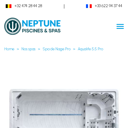
|
+32 474 28 44 28
+33 622 94 37 44
Home
Nos spas
Spa de Nage Pro
Aqualife 5.5 Pro