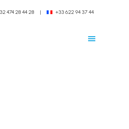
32 474 28 44 28
|
+33 622 94 37 44